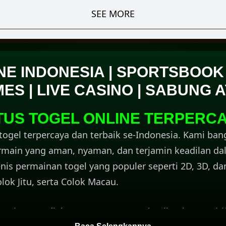
SEE MORE
NE INDONESIA | SPORTSBOOK
ES | LIVE CASINO | SABUNG 
TUS TOGEL ONLINE TERPERC
s togel terpercaya dan terbaik se-Indonesia. Kami ban
ain yang aman, nyaman, dan terjamin keadilan dala
nis permainan togel yang populer seperti 2D, 3D, da
lok Jitu, serta Colok Macau.
, kami menyediakan 12 pasaran togel paling kompetit