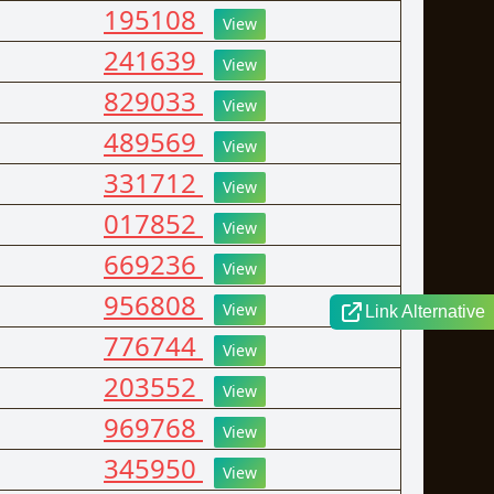
195108
View
241639
View
829033
View
489569
View
331712
View
017852
View
669236
View
956808
View
Link Alternative
776744
View
203552
View
969768
View
345950
View