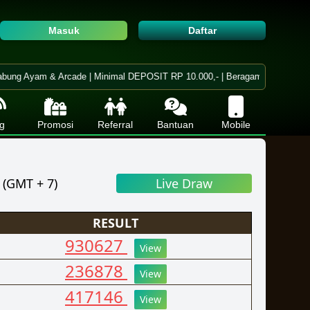
Masuk
Daftar
ung Ayam & Arcade | Minimal DEPOSIT RP 10.000,- | Beragam Promo Menarik
og
Promosi
Referral
Bantuan
Mobile
(GMT + 7)
Live Draw
RESULT
930627
View
236878
View
417146
View