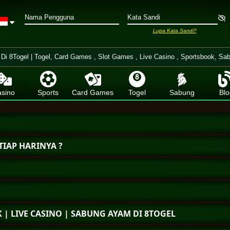
Lupa Kata Sandi?
Togel | Togel, Card Games , Slot Games , Live Casino , Sportsbook, Sabu
sino
Sports
Card Games
Togel
Sabung
Bl
IAP HARINYA ?
AL
di situs yang bersangkutan jika ingin menjadi upline untuk bis
i referral?
agi anda yang menginginkan mendapatkan tambahan uang setiap
dak akan masuk pada saldo akun pemain ybs (bonus akan tertahan d
arkan.
er)
link referral anda dan peroleh pendapatan tetap setiap harinya.
CARD GAMES
REFERRAL
 validasi referral :
| LIVE CASINO | SABUNG AYAM DI 8TOGEL
TEXAS POKER
10%
NLINE
REFERRAL
FU
hulu dan cari menu referral untuk melakukan validasi referral menj