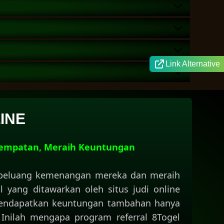
0.5%
0.5%
mpilan di bawah ini:
0.5%
Link Alternative
lihat elegan dan enak di pandang, tentu saja banner
0.5%
0.5%
0.5%
INE
yang diisi pada kolom 1.
-
 isi Kode yang sudah terkirim ke INBOX EMAIL anda.
berasal dari bettingan yang dilakukan oleh bawahan
sempatan, Meraih Keuntungan
-
 silakan centang/ceklis kolom kotak kecil menandakan
-
n peluang kemenangan mereka dan meraih
l yang ditawarkan oleh situs judi online
-
 mendapatkan keuntungan tambahan hanya
-
nilah mengapa program referral 8Togel