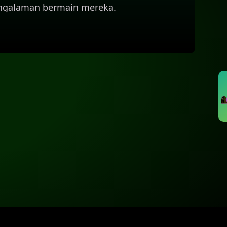
pengalaman bermain mereka.
-
-
-
ral anda pada meja permainan. Turnover merupakan
ya dengan mengajak teman-teman mereka
-
g untuk bergabung melalui tautan referral
ng diisi pada kolom 1.
-
 di withdrawkan.
-
-
an isi Kode yang sudah terkirim ke INBOX pada Kolom
ada pemain yang berhasil mengajak teman-
 tambahan untuk membagikan pengalaman
a silakan centang/ceklis kolom kotak kecil menandakan
erapa banyak teman yang dapat Anda ajak
akan Anda terima. Dengan memanfaatkan