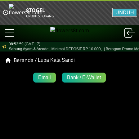
8TOGEL
UNDUH
UNDUH SEKARANG
08:52:59 (GMT +7)
tsbook, Sabung Ayam & Arcade | Minimal DEPOSIT RP 10.000,- | Beragam Promo Men
Beranda
/
Lupa Kata Sandi
Email
Bank / E-Wallet