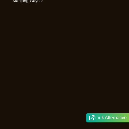
Mahjong Ways 2
Link Alternative