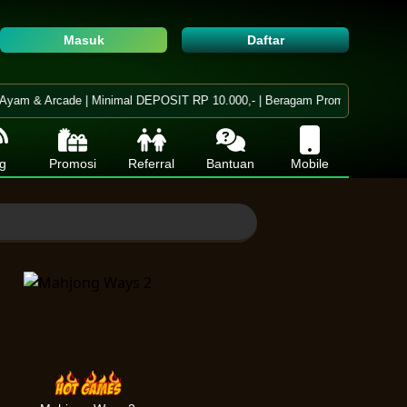
Masuk
Daftar
am & Arcade | Minimal DEPOSIT RP 10.000,- | Beragam Promo Menarik, Untu
og
Promosi
Referral
Bantuan
Mobile