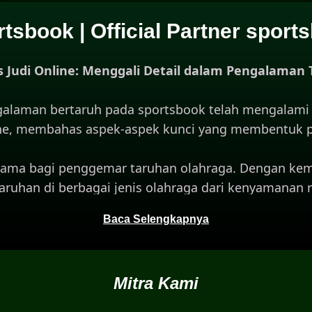
tsbook | Official Partner spo
s Judi Online: Menggali Detail dalam Pengalama
galaman bertaruh pada sportsbook telah mengalami t
nline, membahas aspek-aspek kunci yang membentuk
 utama bagi penggemar taruhan olahraga. Dengan kem
ruhan di berbagai jenis olahraga dari kenyamanan
ntarmuka pengguna yang ramah dan berbagai opsi t
Baca Selengkapnya
gsi sebagai platform tempat pemain dapat menempatka
han, termasuk taruhan langsung dan variasi taruha
Mitra Kami
rbagai macam pertandingan olahraga di seluruh dun