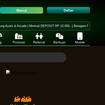
Masuk
Daftar
g Ayam & Arcade | Minimal DEPOSIT RP 10.000,- | Beragam Promo Menarik, U
og
Promosi
Referral
Bantuan
Mobile