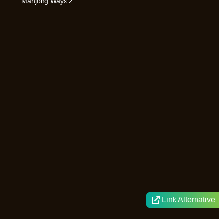
Mahjong Ways 2
Link Alternative