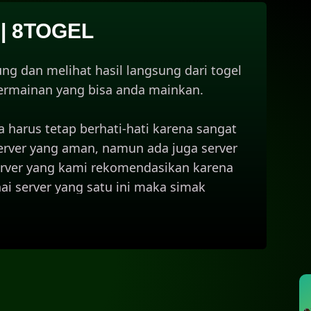
| 8TOGEL
ng dan melihat hasil langsung dari togel
 permainan yang bisa anda mainkan.
harus tetap berhati-hati karena sangat
server yang aman, namun ada juga server
server yang kami rekomendasikan karena
ai server yang satu ini maka simak
an gacor tentu kita8TOGEL adalah jawaban
a memainkan slot di sana tanpa ada rasa
n permainan yang luar biasa seru dan