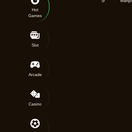
Sweet Bonanza 2
Mahjo
Hot
Games
Slot
Arcade
Casino