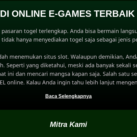
UDI ONLINE E-GAMES TERBAIK 
 pasaran togel terlengkap. Anda bisa bermain langsu
i tidak hanya menyediakan togel saja sebagai jenis
h menemukan situs slot. Walaupun demikian, Anda 
. Seperti yang diketahui, meski ada banyak sekali 
aat ini dan mencari mangsa kapan saja. Salah satu 
 online. Kalau Anda ingin tahu lebih lanjut mengen
pembahasannya hingga usai ya!
Baca Selengkapnya
encari situs judi slot online terbaik, terpercaya, d
dia di server ini membuat para pengguna bisa leluas
Mitra Kami
s permainan ada di server kami, Anda dapat merasaka
menyenangkan sehingga sulit untuk dilupakan.