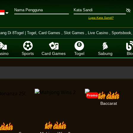
Lupa Kata Sandi?
Di 8Togel | Togel, Card Games , Slot Games , Live Casino , Sportsbook, S
sino
Sports
Card Games
Togel
Sabung
Bl
Promo
Baccarat