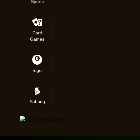
Sports
Card
Games
Togel
Sabung